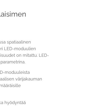
laisimen
sa spatiaalinen
 eri LED-moduulien
aisuudet on mitattu. LED-
 parametrina.
LED-moduuleista
aalisen värijakauman
määräisille
ka hyödyntää