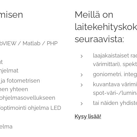
misen
Meillä on
laitekehitysk
seuraavista:
LabVIEW / Matlab / PHP
laajakaistaiset ra
ut
värimittari), spek
ohjelmat
goniometri, integ
 ja fotometrisen
kuvantava värimit
inen yhteen
spot-väri-/lumin
iohjelmasovellukseen
tai näiden yhdis
/optimointi ohjelma LED
Kysy lisää!
jelma