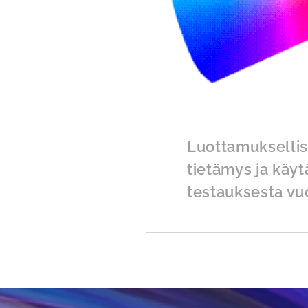
Luottamuksellist
tietämys ja käy
testauksesta vu