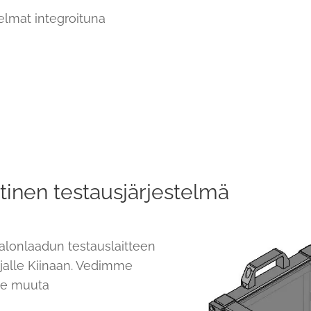
kelmat integroituna
n
inen testausjärjestelmä
lonlaadun testauslaitteen
jalle Kiinaan. Vedimme
lme muuta