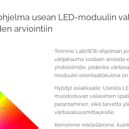
ohjelma usean LED-moduulin va
en arviointiin
Teimme LabVIEW ohjelman jos
värijakauma voidaan arvioida
yhdistelmille, joidenka väritas
moduulin orientaatiokulma on
Hyödyt asiakkaalle: Useista 
muodostuvan valaisimen spati
parantaminen, eikä tarvetta yli
väritasaisuusmittauksille.
Kerromme mielellämme, kuin