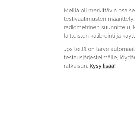
Meillä oli merkittävin osa s
testivaatimusten määrittel
radiometrinen suunnittelu, 
laitteiston kalibrointi ja kä
Jos teillä on tarve automaat
testausjärjestelmälle, löyd
ratkaisun.
Kysy lisää
!