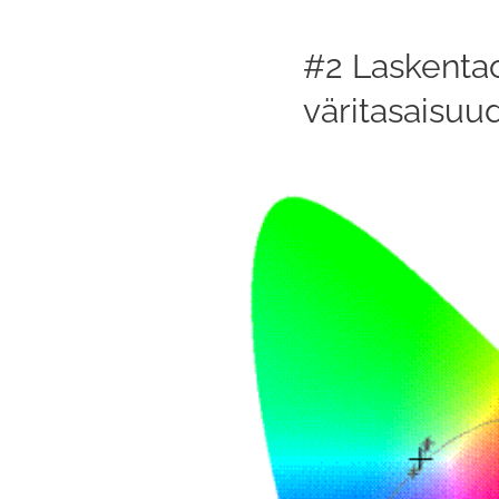
#2 Laskenta
väritasaisuud