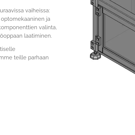
euraavissa vaiheissa:
y, optomekaaninen ja
komponenttien valinta,
yttöoppaan laatiminen.
tiselle
ämme teille parhaan