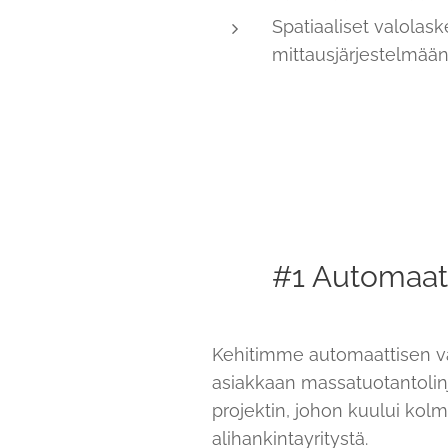
Spatiaaliset valolas
mittausjärjestelmää
#1 Automaatt
Kehitimme automaattisen va
asiakkaan massatuotantolin
projektin, johon kuului ko
alihankintayritystä.