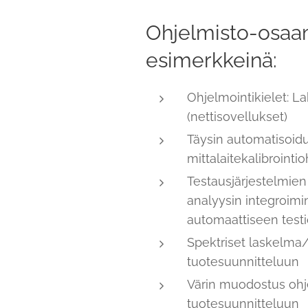
Ohjelmisto-osaa
esimerkkeinä:
Ohjelmointikielet: 
(nettisovellukset)
Täysin automatisoid
mittalaitekalibrointi
Testausjärjestelmien
analyysin integroim
automaattiseen test
Spektriset laskelma
tuotesuunnitteluun
Värin muodostus oh
tuotesuunnitteluun