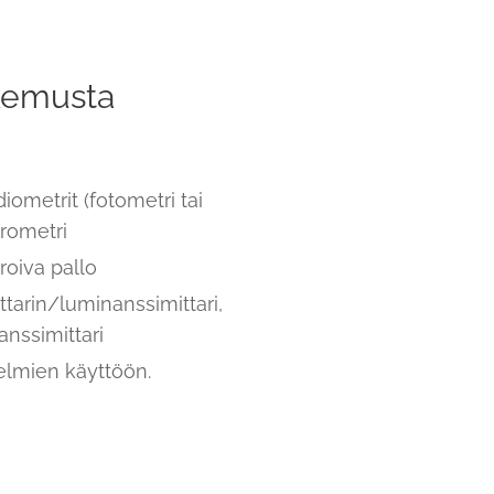
okemusta
diometrit (fotometri tai
trometri
roiva pallo
tarin/luminanssimittari,
anssimittari
telmien käyttöön.