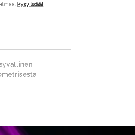
elmaa.
Kysy lisää!
syvällinen
ometrisestä