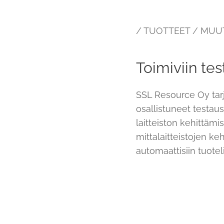
/ TUOTTEET / MUU
Toimiviin tes
SSL Resource Oy tarj
osallistuneet testau
laitteiston kehittäm
mittalaitteistojen k
automaattisiin tuotel