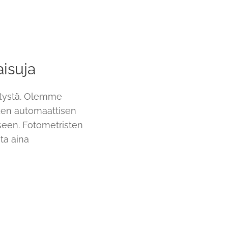
aisuja
hitystä. Olemme
uden automaattisen
iseen. Fotometristen
ta aina