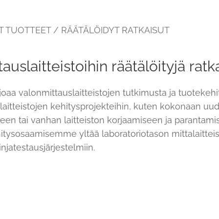
T TUOTTEET / RÄÄTÄLÖIDYT RATKAISUT
tauslaitteistoihin räätälöityjä ratk
oaa valonmittauslaitteistojen tutkimusta ja tuoteke
slaitteistojen kehitysprojekteihin, kuten kokonaan u
iseen tai vanhan laitteiston korjaamiseen ja parantam
ehitysosaamisemme yltää laboratoriotason mittalaitteis
injatestausjärjestelmiin.