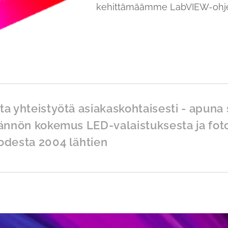
kehittämäämme LabVIEW-ohj
a yhteistyötä asiakaskohtaisesti - apuna 
tännön kokemus LED-valaistuksesta ja fot
odesta 2004 lähtien