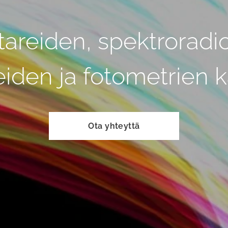
tareiden, spektroradi
eiden ja fotometrien ka
Ota yhteyttä