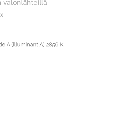
n valonlähteillä
lx
e A (illuminant A) 2856 K