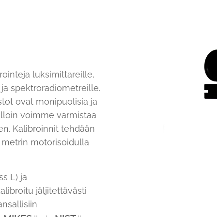
ointeja luksimittareille,
e ja spektroradiometreille.
tot ovat monipuolisia ja
jolloin voimme varmistaa
n. Kalibroinnit tehdään
metrin motorisoidulla
s L) ja
broitu jäljitettävästi
sallisiin