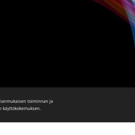
ianmukaisen toiminnan ja
en käyttökokemuksen.
steet