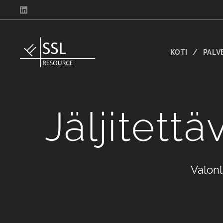
KOTI
PALV
Jäljitettä
Valonl