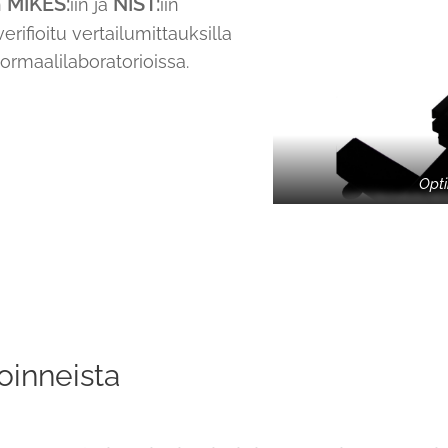
MIKES:
NIST:
n
iin ja
iin
rifioitu vertailumittauksilla
ormaalilaboratorioissa.
Opti
oinneista