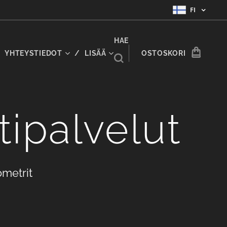
FI
HAE
YHTEYSTIEDOT
LISÄÄ
OSTOSKORI
ntipalvelut
ometrit