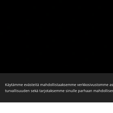
Käytämme evästeitä mahdollistaaksemme verkkosivustomme as
SSL Resource Oy
turvallisuuden sekä tarjotaksemme sinulle parhaan mahdollis
Tehokkuutta valonmittauksiin
Evä