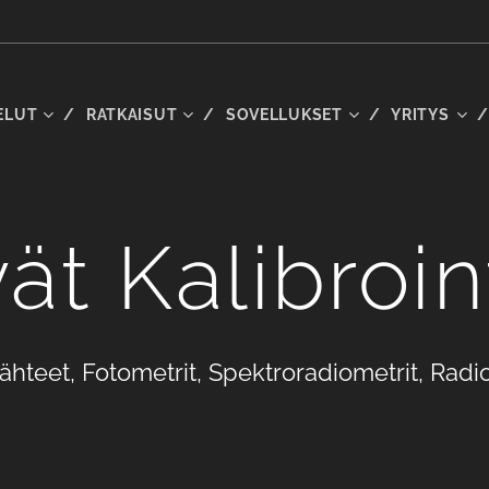
ELUT
RATKAISUT
SOVELLUKSET
YRITYS
vät Kalibroi
ähteet, Fotometrit, Spektroradiometrit, Radi