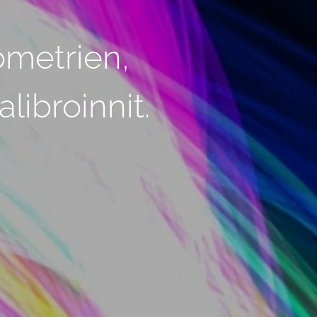
ometrien,
libroinnit.