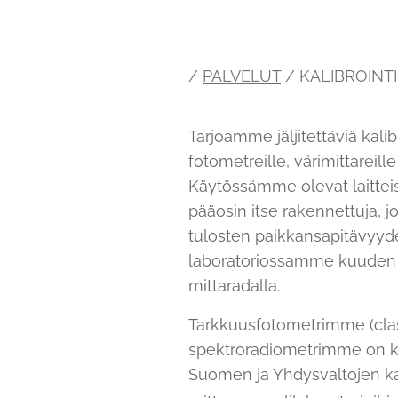
/
PALVELUT
/ KALIBROINTI
Tarjoamme jäljitettäviä kalibr
fotometreille, värimittareill
Käytössämme olevat laitteis
pääosin itse rakennettuja, 
tulosten paikkansapitävyyde
laboratoriossamme kuuden 
mittaradalla.
Tarkkuusfotometrimme (clas
spektroradiometrimme on kali
Suomen ja Yhdysvaltojen kan