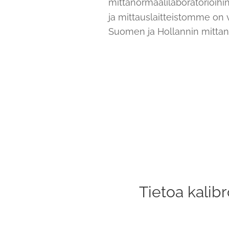
mittanormaalilaboratorioihi
ja mittauslaitteistomme on ve
Suomen ja Hollannin mittan
Tietoa kalibr