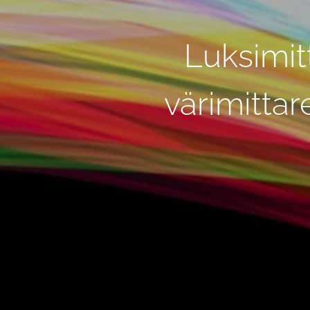
Luksimit
värimittar