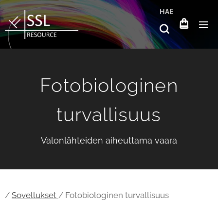
HAE
Fotobiologinen
turvallisuus
Valonlähteiden aiheuttama vaara
/
Sovellukset
/ Fotobiologinen turvallisuus