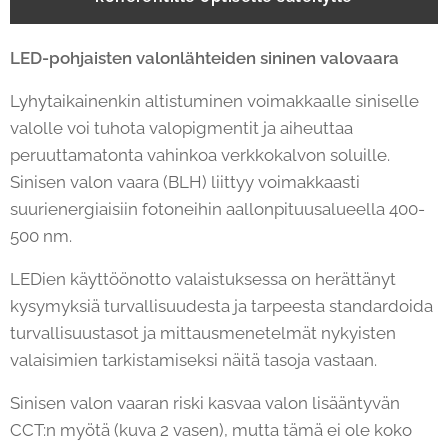
LED-pohjaisten valonlähteiden sininen valovaara
Lyhytaikainenkin altistuminen voimakkaalle siniselle
valolle voi tuhota valopigmentit ja aiheuttaa
peruuttamatonta vahinkoa verkkokalvon soluille.
Sinisen valon vaara (BLH) liittyy voimakkaasti
suurienergiaisiin fotoneihin aallonpituusalueella 400-
500 nm.
LEDien käyttöönotto valaistuksessa on herättänyt
kysymyksiä turvallisuudesta ja tarpeesta standardoida
turvallisuustasot ja mittausmenetelmät nykyisten
valaisimien tarkistamiseksi näitä tasoja vastaan.
Sinisen valon vaaran riski kasvaa valon lisääntyvän
CCT:n myötä (kuva 2 vasen), mutta tämä ei ole koko