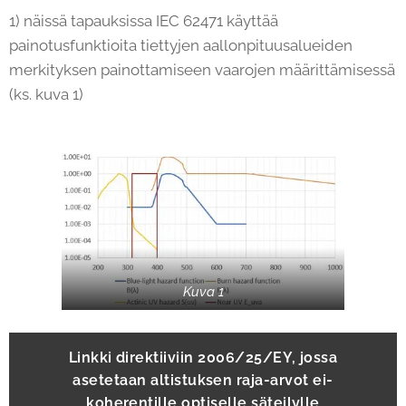
1) näissä tapauksissa IEC 62471 käyttää
painotusfunktioita tiettyjen aallonpituusalueiden
merkityksen painottamiseen vaarojen määrittämisessä
(ks. kuva 1)
Kuva 1
Linkki direktiiviin 2006/25/EY, jossa
asetetaan altistuksen raja-arvot ei-
koherentille optiselle säteilylle