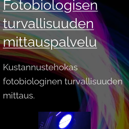
Fotobiologisen
turvallisuuden
mittauspalvelu
Kustannustehokas
fotobiologinen turvallisuuden
mittaus.