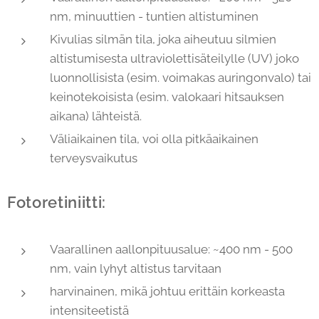
nm, minuuttien - tuntien altistuminen
Kivulias silmän tila, joka aiheutuu silmien
altistumisesta ultraviolettisäteilylle (UV) joko
luonnollisista (esim. voimakas auringonvalo) tai
keinotekoisista (esim. valokaari hitsauksen
aikana) lähteistä.
Väliaikainen tila, voi olla pitkäaikainen
terveysvaikutus
Fotoretiniitti:
Vaarallinen aallonpituusalue: ~400 nm - 500
nm, vain lyhyt altistus tarvitaan
harvinainen, mikä johtuu erittäin korkeasta
intensiteetistä