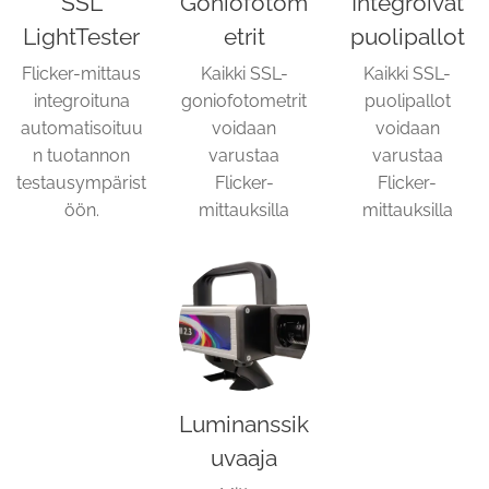
SSL
Goniofotom
Integroivat
LightTester
etrit
puolipallot
Flicker-mittaus
Kaikki SSL-
Kaikki SSL-
integroituna
goniofotometrit
puolipallot
automatisoituu
voidaan
voidaan
n tuotannon
varustaa
varustaa
testausympärist
Flicker-
Flicker-
öön.
mittauksilla
mittauksilla
Luminanssik
uvaaja