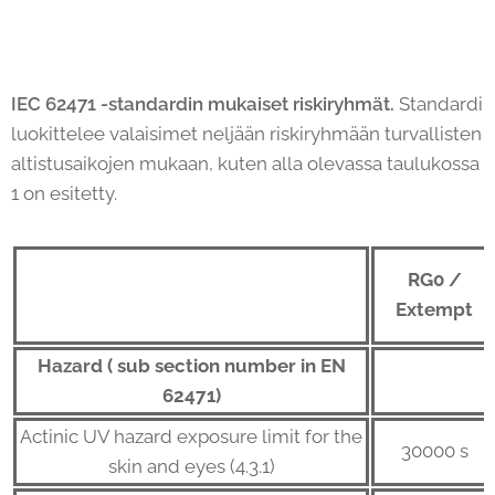
IEC 62471 -standardin mukaiset riskiryhmät.
Standardi
luokittelee valaisimet neljään riskiryhmään turvallisten
altistusaikojen mukaan, kuten alla olevassa taulukossa
1 on esitetty.
RG0 /
Extempt
Hazard ( sub section number in EN
62471)
Actinic UV hazard exposure limit for the
30000 s
skin and eyes (4.3.1)