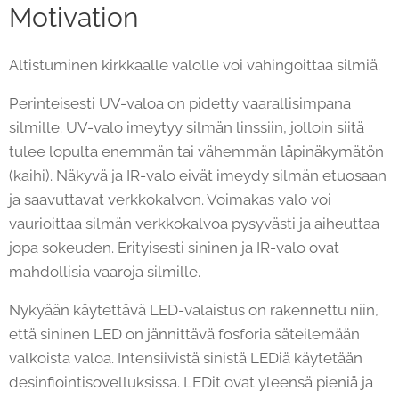
Motivation
Altistuminen kirkkaalle valolle voi vahingoittaa silmiä.
Perinteisesti UV-valoa on pidetty vaarallisimpana
silmille. UV-valo imeytyy silmän linssiin, jolloin siitä
tulee lopulta enemmän tai vähemmän läpinäkymätön
(kaihi). Näkyvä ja IR-valo eivät imeydy silmän etuosaan
ja saavuttavat verkkokalvon. Voimakas valo voi
vaurioittaa silmän verkkokalvoa pysyvästi ja aiheuttaa
jopa sokeuden. Erityisesti sininen ja IR-valo ovat
mahdollisia vaaroja silmille.
Nykyään käytettävä LED-valaistus on rakennettu niin,
että sininen LED on jännittävä fosforia säteilemään
valkoista valoa. Intensiivistä sinistä LEDiä käytetään
desinfiointisovelluksissa. LEDit ovat yleensä pieniä ja