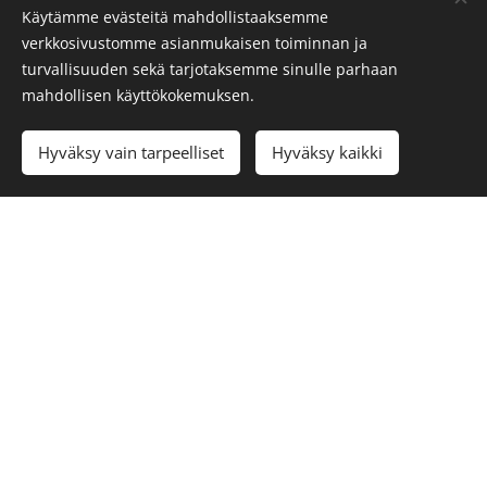
Käytämme evästeitä mahdollistaaksemme
verkkosivustomme asianmukaisen toiminnan ja
SSL Resource Oy
turvallisuuden sekä tarjotaksemme sinulle parhaan
Tehokkuutta valonmittauksiin
Evästeet
mahdollisen käyttökokemuksen.
Kielet
Hyväksy vain tarpeelliset
Hyväksy kaikki
Suomi
English