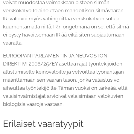
voivat muodostaa voimakkaan pisteen silmän
verkkokalvolle aiheuttaen mahdollisen silmävaaran.
IR-valo voi myös vahingoittaa verkkokalvon soluja
kuumentamalla niitä. IR:n ongelmana on se, että silmä
ei pysty havaitsemaan IR:ää eikä siten suojautumaan
vaaralta.
EUROOPAN PARLAMENTIN JA NEUVOSTON
DIREKTIIVI 2006/25/EY asettaa rajat työntekijöiden
altistumiselle keinovaloille ja velvoittaa työnantajan
määrittämään sen vaaran tason, jonka valaistus voi
aiheuttaa työntekijöille. Tämän vuoksi on tärkeää, että
valaisinvalmistajat arvioivat valaisimiaan valokuvien
biologisia vaaroja vastaan.
Erilaiset vaaratyypit