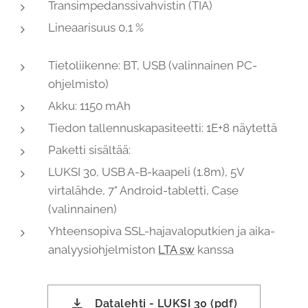
Transimpedanssivahvistin (TIA)
Lineaarisuus 0,1 %
Tietoliikenne: BT, USB (valinnainen PC-
ohjelmisto)
Akku: 1150 mAh
Tiedon tallennuskapasiteetti: 1E+8 näytettä
Paketti sisältää:
LUKSI 30, USB A-B-kaapeli (1.8m), 5V
virtalähde, 7" Android-tabletti, Case
(valinnainen)
Yhteensopiva SSL-hajavaloputkien ja aika-
analyysiohjelmiston
LTA sw
kanssa
Datalehti - LUKSI 30 (pdf)