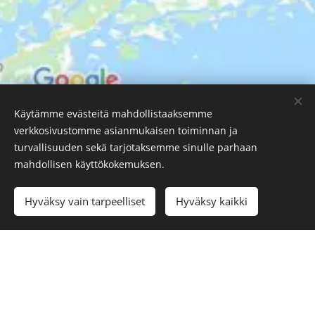
Käytämme evästeitä mahdollistaaksemme
verkkosivustomme asianmukaisen toiminnan ja
SSL Resource Oy
turvallisuuden sekä tarjotaksemme sinulle parhaan
Tehokkuutta valonmittauksiin
Evästeet
mahdollisen käyttökokemuksen.
Kielet
Hyväksy vain tarpeelliset
Hyväksy kaikki
Suomi
English