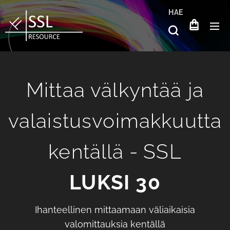
HAE
Mittaa välkyntää ja
valaistusvoimakkuutta
kentällä
-
SSL
LUKSI
30
Ihanteellinen mittaamaan väliaikaisia
valomittauksia kentällä