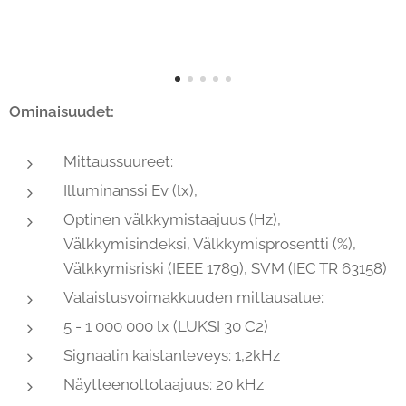
Ominaisuudet:
Mittaussuureet:
Illuminanssi Ev (lx),
Optinen välkkymistaajuus (Hz),
Välkkymisindeksi, Välkkymisprosentti (%),
Välkkymisriski (IEEE 1789), SVM (IEC TR 63158)
Valaistusvoimakkuuden mittausalue:
5 - 1 000 000 lx (LUKSI 30 C2)
Signaalin kaistanleveys: 1,2kHz
Näytteenottotaajuus: 20 kHz