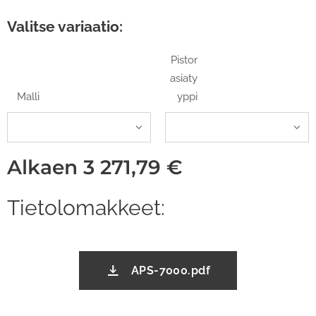
Valitse variaatio:
Pistor
asiaty
Malli
yppi
Alkaen
3 271,79
€
Tietolomakkeet:
APS-7000.pdf