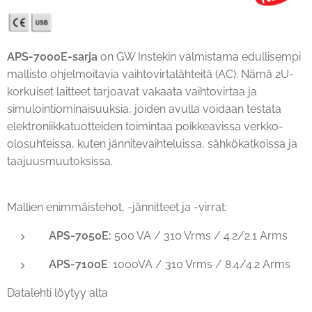
APS-7000E-sarja
on GW Instekin valmistama edullisempi
mallisto ohjelmoitavia vaihtovirtalähteitä (AC). Nämä 2U-
korkuiset laitteet tarjoavat vakaata vaihtovirtaa ja
simulointiominaisuuksia, joiden avulla voidaan testata
elektroniikkatuotteiden toimintaa poikkeavissa verkko-
olosuhteissa, kuten jännitevaihteluissa, sähkökatkoissa ja
taajuusmuutoksissa.
Mallien enimmäistehot, -jännitteet ja -virrat:
APS-7050E
:
500 VA / 310 Vrms / 4.2/2.1 Arms
APS-7100E
: 1000VA / 310 Vrms / 8.4/4.2 Arms
Datalehti löytyy alta