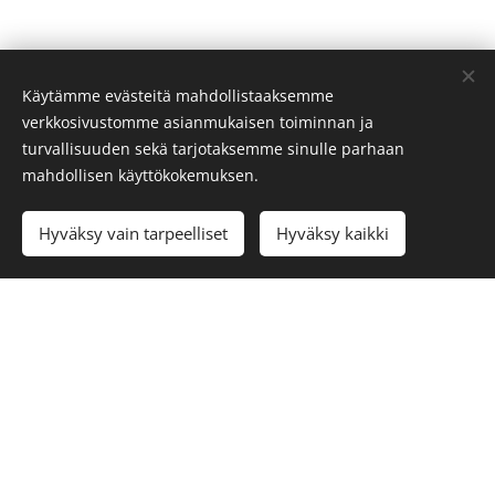
Käytämme evästeitä mahdollistaaksemme
verkkosivustomme asianmukaisen toiminnan ja
SSL Resource Oy
turvallisuuden sekä tarjotaksemme sinulle parhaan
Tehokkuutta valonmittauksiin
Evästeet
mahdollisen käyttökokemuksen.
Kielet
Hyväksy vain tarpeelliset
Hyväksy kaikki
Suomi
English